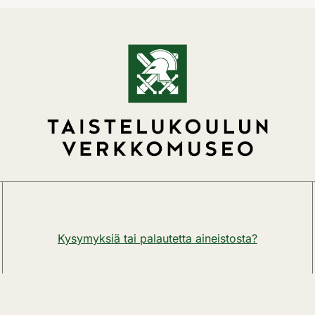
Kysymyksiä tai palautetta aineistosta?