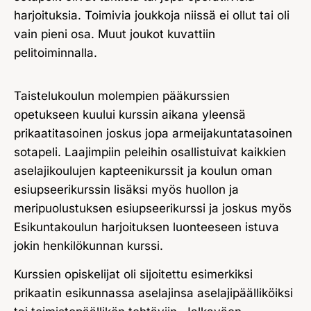
harjoituksia. Toimivia joukkoja niissä ei ollut tai oli
vain pieni osa. Muut joukot kuvattiin
pelitoiminnalla.
Taistelukoulun molempien pääkurssien
opetukseen kuului kurssin aikana yleensä
prikaatitasoinen joskus jopa armeijakuntatasoinen
sotapeli. Laajimpiin peleihin osallistuivat kaikkien
aselajikoulujen kapteenikurssit ja koulun oman
esiupseerikurssin lisäksi myös huollon ja
meripuolustuksen esiupseerikurssi ja joskus myös
Esikuntakoulun harjoituksen luonteeseen istuva
jokin henkilökunnan kurssi.
Kurssien opiskelijat oli sijoitettu esimerkiksi
prikaatin esikunnassa aselajinsa aselajipäälliköiksi