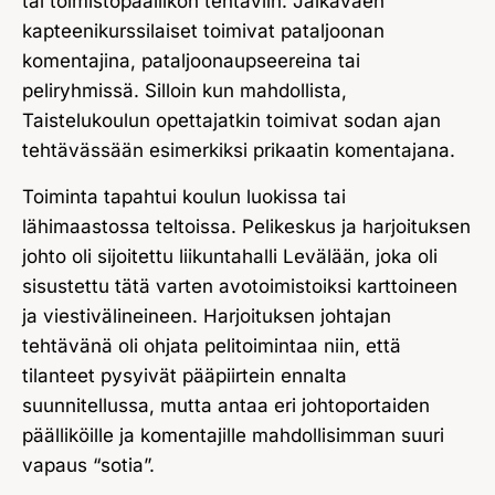
tai toimistopäällikön tehtäviin. Jalkaväen
kapteenikurssilaiset toimivat pataljoonan
komentajina, pataljoonaupseereina tai
peliryhmissä. Silloin kun mahdollista,
Taistelukoulun opettajatkin toimivat sodan ajan
tehtävässään esimerkiksi prikaatin komentajana.
Toiminta tapahtui koulun luokissa tai
lähimaastossa teltoissa. Pelikeskus ja harjoituksen
johto oli sijoitettu liikuntahalli Levälään, joka oli
sisustettu tätä varten avotoimistoiksi karttoineen
ja viestivälineineen. Harjoituksen johtajan
tehtävänä oli ohjata pelitoimintaa niin, että
tilanteet pysyivät pääpiirtein ennalta
suunnitellussa, mutta antaa eri johtoportaiden
päälliköille ja komentajille mahdollisimman suuri
vapaus “sotia”.