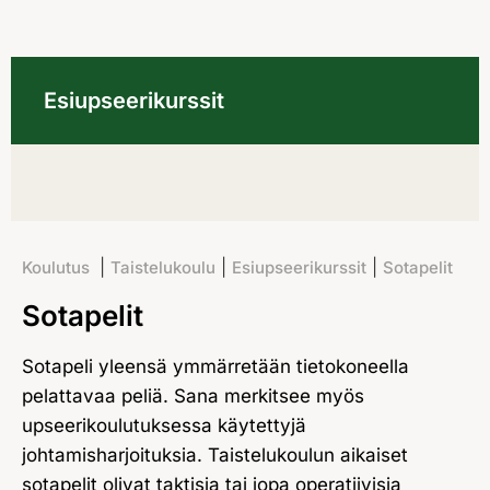
Esiupseerikurssit
|
|
|
Koulutus
Taistelukoulu
Esiupseerikurssit
Sotapelit
Sotapelit
Sotapeli yleensä ymmärretään tietokoneella
pelattavaa peliä. Sana merkitsee myös
upseerikoulutuksessa käytettyjä
johtamisharjoituksia. Taistelukoulun aikaiset
sotapelit olivat taktisia tai jopa operatiivisia