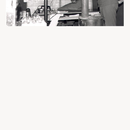
Kapteenikurssin oppilas yliluutnantti Hannu Pitkänen
esittelee tilannetta puolustusvoimain komentajalle
kenraali Jaakko Valtaselle ja koulun johtajalle
eveversti Hannu Särkiölle
Harjoitus oli joko yksi- tai kaksipuolinen sotapeli.
Kaksipuolisessa pelissä eri tasoisilla johtoportailla
oli siis johtaja, jonka päätöksien ja käskyjen
mukaisesti hänen alaisensa toimivat. Peliryhmien
tehtävänä oli sitten “jumaloida” tulos siitä, miten
tilanteessa kävi. Niin esikuntien, kuin
peliryhmienkin henkilöstö toimi usein vajaalla
miehityksellä paitsi silloin, jos mukana oli