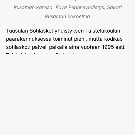
Rusaman kanssa. Kuva Perinneyhdistys, Sakari
Rusaman kokoelma
Tuusulan Sotilaskotiyhdistyksen Taistelukoulun
päärakennuksessa toiminut pieni, mutta kodikas
sotilaskoti palveli paikalla aina vuoteen 1995 asti.
Taistelukoulun alueella toimineen
Maanpuolustuskorkeakoulun jatkotutkinto-osaston
viimeiset kurssit päättyivät vuoden 1995 lopussa,
ja koulutus siirtyi kokonaisuudessaan
Santahaminaan. Alueen uudeksi isännäksi tuli
Puolustusvoimien Koulutuksen Kehittämiskeskus.
jonka kursseilla ei ollut samanlaista
säännöllisyyttä ja kestoa kuin aikaisemmilla
alueen käyttäjillä. Sotilaskodin hoitaja Hilkka
Lemmelä jouduttiin lomauttamaan pariin