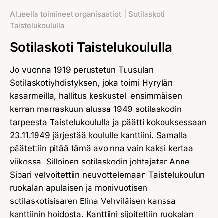
|
Alueella toimineet organisaatiot
Sotilaskoti
Taistelukoululla
Sotilaskoti Taistelukoululla
Jo vuonna 1919 perustetun Tuusulan
Sotilaskotiyhdistyksen, joka toimi Hyrylän
kasarmeilla, hallitus keskusteli ensimmäisen
kerran marraskuun alussa 1949 sotilaskodin
tarpeesta Taistelukoululla ja päätti kokouksessaan
23.11.1949 järjestää koululle kanttiini. Samalla
päätettiin pitää tämä avoinna vain kaksi kertaa
viikossa. Silloinen sotilaskodin johtajatar Anne
Sipari velvoitettiin neuvottelemaan Taistelukoulun
ruokalan apulaisen ja monivuotisen
sotilaskotisisaren Elina Vehviläisen kanssa
kanttiinin hoidosta. Kanttiini sijoitettiin ruokalan