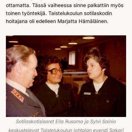
ottamatta. Tässä vaiheessa sinne palkattiin myös
toinen työntekijä. Taistelukoulun sotilaskodin
hoitajana oli edelleen Marjatta Hämäläinen.
Sotilaskotisisaret Eila Rusama ja Sylvi Sainio
keskustelevat Taistelukoulun johtajan eversti Sakari