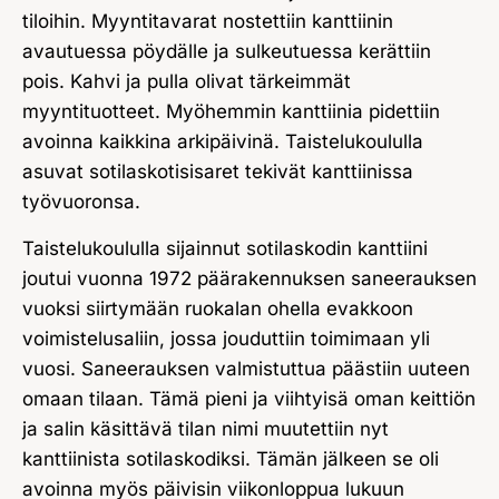
tiloihin. Myyntitavarat nostettiin kanttiinin
avautuessa pöydälle ja sulkeutuessa kerättiin
pois. Kahvi ja pulla olivat tärkeimmät
myyntituotteet. Myöhemmin kanttiinia pidettiin
avoinna kaikkina arkipäivinä. Taistelukoululla
asuvat sotilaskotisisaret tekivät kanttiinissa
työvuoronsa.
Taistelukoululla sijainnut sotilaskodin kanttiini
joutui vuonna 1972 päärakennuksen saneerauksen
vuoksi siirtymään ruokalan ohella evakkoon
voimistelusaliin, jossa jouduttiin toimimaan yli
vuosi. Saneerauksen valmistuttua päästiin uuteen
omaan tilaan. Tämä pieni ja viihtyisä oman keittiön
ja salin käsittävä tilan nimi muutettiin nyt
kanttiinista sotilaskodiksi. Tämän jälkeen se oli
avoinna myös päivisin viikonloppua lukuun