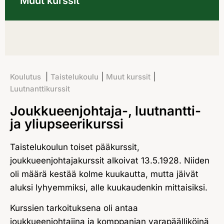
Muut kurssit
|
|
|
Koulutus
Taistelukoulu
Muut kurssit
Luutnanttikurssit
Joukkueenjohtaja-, luutnantti-
ja yliupseerikurssi
Taistelukoulun toiset pääkurssit,
joukkueenjohtajakurssit alkoivat 13.5.1928. Niiden
oli määrä kestää kolme kuukautta, mutta jäivät
aluksi lyhyemmiksi, alle kuukaudenkin mittaisiksi.
Kurssien tarkoituksena oli antaa
joukkueenjohtajina ja komppanian varapäälliköinä