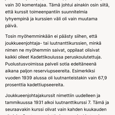
vain 30 komentajaa. Tämä johtui ainakin osin siitä,
että kurssit toimeenpantiin suunnitelmia
lyhyempinä ja kurssien väli oli vain muutama
päivä.
Tosin myöhemminkään ei päästy siihen, että
joukkueenjohtaja- tai luutnanttikurssien, minkä
nimen ne myöhemmin saivat, oppilaat olisivat
kaikki olleet Kadettikoulussa peruskoulutettuja.
Puolustusvoimissa palveli sotia edeltäneenä
aikana paljon reserviupseereita. Esimerkiksi
vuoden 1939 alussa oli luutnanteistakin vain 67,9
prosenttia kadettiupseereita.
Joukkueenjohtajakurssit nimettiin uudelleen ja
tammikuussa 1931 alkoi luutnanttikurssi 7. Tämä ja
seuraavakin kurssi olivat vain kahden kuukauden