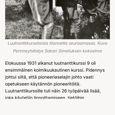
Luutnanttikurssilaisia tilannetta seuraamassa. Kuva
Perinneyhdistys Sakari Simeliuksen kokoelma
Elokuussa 1931 alkanut luutnanttikurssi 9 oli
ensimmäinen kolmikuukautinen kurssi. Pidennys
johtui siitä, että pioneeriaselajin johto vaati
opetukseen käytännön pioneeritöitä.
Luutnanttikurssille tuli näin 26 työpäivää lisää,
joka käytetiin linnoittamiseen, tietöihin,
räjäytystöihin ja vesistön ylimenoharjoituksiin.