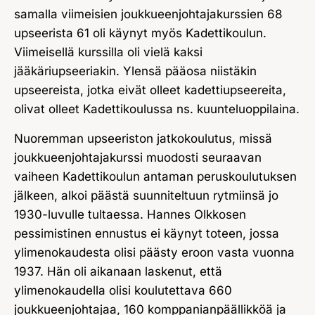
samalla viimeisien joukkueenjohtajakurssien 68
upseerista 61 oli käynyt myös Kadettikoulun.
Viimeisellä kurssilla oli vielä kaksi
jääkäriupseeriakin. Ylensä pääosa niistäkin
upseereista, jotka eivät olleet kadettiupseereita,
olivat olleet Kadettikoulussa ns. kuunteluoppilaina.
Nuoremman upseeriston jatkokoulutus, missä
joukkueenjohtajakurssi muodosti seuraavan
vaiheen Kadettikoulun antaman peruskoulutuksen
jälkeen, alkoi päästä suunniteltuun rytmiinsä jo
1930-luvulle tultaessa. Hannes Olkkosen
pessimistinen ennustus ei käynyt toteen, jossa
ylimenokaudesta olisi päästy eroon vasta vuonna
1937. Hän oli aikanaan laskenut, että
ylimenokaudella olisi koulutettava 660
joukkueenjohtajaa, 160 komppanianpäällikköä ja