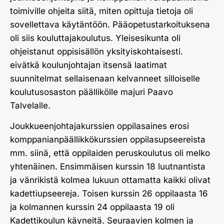
toimiville ohjeita siitä, miten opittuja tietoja oli
sovellettava käytäntöön. Pääopetustarkoituksena
oli siis kouluttajakoulutus. Yleisesikunta oli
ohjeistanut oppisisällön yksityiskohtaisesti.
eivätkä koulunjohtajan itsensä laatimat
suunnitelmat sellaisenaan kelvanneet silloiselle
koulutusosaston päällikölle majuri Paavo
Talvelalle.
Joukkueenjohtajakurssien oppilasaines erosi
komppanianpäällikkökurssien oppilasupseereista
mm. siinä, että oppilaiden peruskoulutus oli melko
yhtenäinen. Ensimmäisen kurssin 18 luutnantista
ja vänrikistä kolmea lukuun ottamatta kaikki olivat
kadettiupseereja. Toisen kurssin 26 oppilaasta 16
ja kolmannen kurssin 24 oppilaasta 19 oli
Kadettikoulun käyneitä. Seuraavien kolmen ja