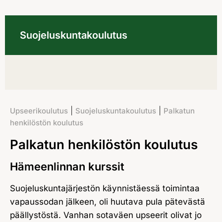
Suojeluskuntakoulutus
|
|
Upseerikoulutus
Suojeluskuntakoulutus
Palkatun
henkilöstön koulutus
Palkatun henkilöstön koulutus
Hämeenlinnan kurssit
Suojeluskuntajärjestön käynnistäessä toimintaa
vapaussodan jälkeen, oli huutava pula pätevästä
päällystöstä. Vanhan sotaväen upseerit olivat jo