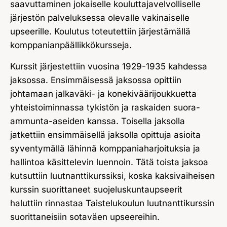
saavuttaminen jokaiselle kouluttajavelvolliselle
järjestön palveluksessa olevalle vakinaiselle
upseerille. Koulutus toteutettiin järjestämällä
komppanianpäällikkökursseja.
Kurssit järjestettiin vuosina 1929-1935 kahdessa
jaksossa. Ensimmäisessä jaksossa opittiin
johtamaan jalkaväki- ja konekiväärijoukkuetta
yhteistoiminnassa tykistön ja raskaiden suora-
ammunta-aseiden kanssa. Toisella jaksolla
jatkettiin ensimmäisellä jaksolla opittuja asioita
syventymällä lähinnä komppaniaharjoituksia ja
hallintoa käsittelevin luennoin. Tätä toista jaksoa
kutsuttiin luutnanttikurssiksi, koska kaksivaiheisen
kurssin suorittaneet suojeluskuntaupseerit
haluttiin rinnastaa Taistelukoulun luutnanttikurssin
suorittaneisiin sotaväen upseereihin.