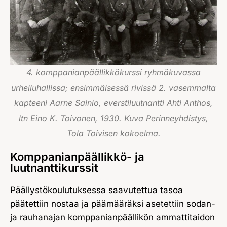
4. komppanianpäällikkökurssi ryhmäkuvassa
urheiluhallissa; ensimmäisessä rivissä 2. vasemmalta
kapteeni Aarne Sainio, everstiluutnantti Ahti Anthos,
ltn Eino K. Toivonen, 1930. Kuva Perinneyhdistys,
Tola Toivisen kokoelma.
Komppanianpäällikkö- ja
luutnanttikurssit
Päällystökoulutuksessa saavutettua tasoa
päätettiin nostaa ja päämääräksi asetettiin sodan-
ja rauhanajan komppanianpäällikön ammattitaidon