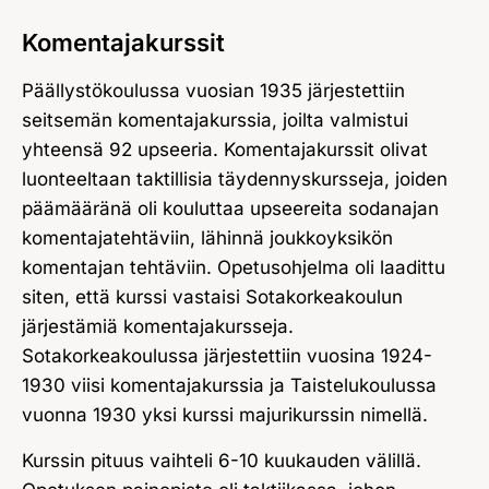
Komentajakurssit
Päällystökoulussa vuosian 1935 järjestettiin
seitsemän komentajakurssia, joilta valmistui
yhteensä 92 upseeria. Komentajakurssit olivat
luonteeltaan taktillisia täydennyskursseja, joiden
päämääränä oli kouluttaa upseereita sodanajan
komentajatehtäviin, lähinnä joukkoyksikön
komentajan tehtäviin. Opetusohjelma oli laadittu
siten, että kurssi vastaisi Sotakorkeakoulun
järjestämiä komentajakursseja.
Sotakorkeakoulussa järjestettiin vuosina 1924-
1930 viisi komentajakurssia ja Taistelukoulussa
vuonna 1930 yksi kurssi majurikurssin nimellä.
Kurssin pituus vaihteli 6-10 kuukauden välillä.