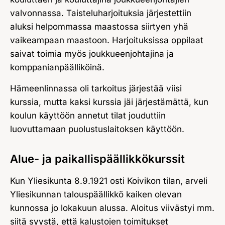
valvonnassa. Taisteluharjoituksia järjestettiin
aluksi helpommassa maastossa siirtyen yhä
vaikeampaan maastoon. Harjoituksissa oppilaat
saivat toimia myös joukkueenjohtajina ja
komppanianpäälliköinä.
Hämeenlinnassa oli tarkoitus järjestää viisi
kurssia, mutta kaksi kurssia jäi järjestämättä, kun
koulun käyttöön annetut tilat jouduttiin
luovuttamaan puolustuslaitoksen käyttöön.
Alue- ja paikallispäällikkökurssit
Kun Yliesikunta 8.9.1921 osti Koivikon tilan, arveli
Yliesikunnan talouspäällikkö kaiken olevan
kunnossa jo lokakuun alussa. Aloitus viivästyi mm.
siitä syystä, että kalustojen toimitukset