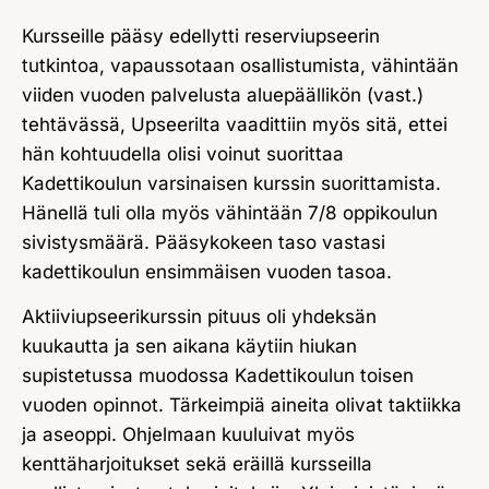
Kursseille pääsy edellytti reserviupseerin
tutkintoa, vapaussotaan osallistumista, vähintään
viiden vuoden palvelusta aluepäällikön (vast.)
tehtävässä, Upseerilta vaadittiin myös sitä, ettei
hän kohtuudella olisi voinut suorittaa
Kadettikoulun varsinaisen kurssin suorittamista.
Hänellä tuli olla myös vähintään 7/8 oppikoulun
sivistysmäärä. Pääsykokeen taso vastasi
kadettikoulun ensimmäisen vuoden tasoa.
Aktiiviupseerikurssin pituus oli yhdeksän
kuukautta ja sen aikana käytiin hiukan
supistetussa muodossa Kadettikoulun toisen
vuoden opinnot. Tärkeimpiä aineita olivat taktiikka
ja aseoppi. Ohjelmaan kuuluivat myös
kenttäharjoitukset sekä eräillä kursseilla