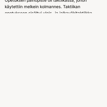
Opetuksen painopiste oli taktiikassa, johon
käytettiin melkein kolmannes. Taktiikan
opetukseen sisältyi yleis- ja jalkaväkitaktiikka.
Muita opetusaineita olivat, sotahistoria ja
strategia, huoltotaktiikka, tykistötaktiikka, venäjän
kieli, linnoitusoppi, ilmailutaktiikka, viestipalvelu,
sotalaitosoppi sekä merisotataito ja
rannikkopuolustus. Eräillä kursseilla opetettiin
myös valtio-oppi ja kansantaloutta sekä
maasto-oppia. Jokainen kurssi suoritti
maastontiedustelua raja-alueille, jossa harjoiteltiin
taktillisten ja linnoitussuunnitelmien tekemistä.
Taktiikan pääopettajana toimi Suojeluskuntain
Yliesikunnan palveluksessa oleva saksalainen
majuri Wilhelm Brückner (linkki henkilökuvaan),
joka opetti taktiikkaa myös Sotakorkeakoulun