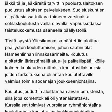
iäkkäitä ja jääkäreitä tarvittiin puolustuslaitoksen
puolustuslaitoksen palvelukseen. Suojeluskuntien
oli pääasiassa tultava toimeen varsinaista
sotilaskoulutusta vailla olevalla, vapaussodassa
taistelukokemusta saaneella päällystöllä.
Tästä syystä Yliesikunnassa päätettiin aloittaa
päällystön kouluttamisen, johon saatiin tilat
Hämeenlinnan linnakasarmeilta. Koulutus
aloitettiin järjestämällä alue- ja paikallispäälliköille
kolmen kuukauden mittaisia koulutustilaisuuksia,
joiden tarkoituksena oli antaa koulutettaville
valmius toimia sodanajan joukkueenjohtajina.
Koulutus jouduttiin aloittamaan aivan perusteista,
sillä jopa komentokieli oli yhtenäistettävä.
Kurssilaiset toimivat vuorollaan ryhmänjohtajina
kouluttaen ja kouluttajina joukkueenjohtajien