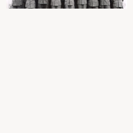
Tiedustelu-upseerien perusopetustilaisuus 3
9.-17.10.1961. Kuva Perinneyhdistys
Päällystön tiedustelualan
koulutus
Sotakorkeakoulu järjesti vuodesta 1961 alkaen
ylimmälle päällystölle tiedustelun
opetustilaisuuksia. 1960-luvulla tiedustelua
käsiteltiin eräissä Sotakorkeakoulun opiskelijoiden
diplomitöissä sekä Taistelukoulun
esiupseerikurssin- ja jalkaväen kapteenikurssien
tutkielmissa.