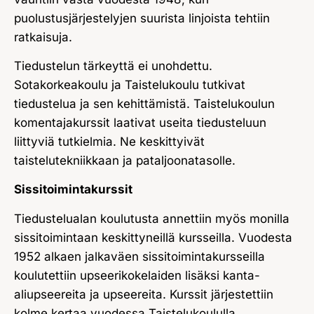
puolustusjärjestelyjen suurista linjoista tehtiin
ratkaisuja.
Tiedustelun tärkeyttä ei unohdettu.
Sotakorkeakoulu ja Taistelukoulu tutkivat
tiedustelua ja sen kehittämistä. Taistelukoulun
komentajakurssit laativat useita tiedusteluun
liittyviä tutkielmia. Ne keskittyivät
taistelutekniikkaan ja pataljoonatasolle.
Sissitoimintakurssit
Tiedustelualan koulutusta annettiin myös monilla
sissitoimintaan keskittyneillä kursseilla. Vuodesta
1952 alkaen jalkaväen sissitoimintakursseilla
koulutettiin upseerikokelaiden lisäksi kanta-
aliupseereita ja upseereita. Kurssit järjestettiin
kolme kertaa vuodessa Taistelukoululla