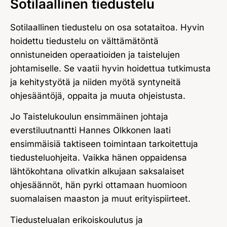
Sotilaallinen tiedustelu
Sotilaallinen tiedustelu on osa sotataitoa. Hyvin
hoidettu tiedustelu on välttämätöntä
onnistuneiden operaatioiden ja taistelujen
johtamiselle. Se vaatii hyvin hoidettua tutkimusta
ja kehitystyötä ja niiden myötä syntyneitä
ohjesääntöjä, oppaita ja muuta ohjeistusta.
Jo Taistelukoulun ensimmäinen johtaja
everstiluutnantti Hannes Olkkonen laati
ensimmäisiä taktiseen toimintaan tarkoitettuja
tiedusteluohjeita. Vaikka hänen oppaidensa
lähtökohtana olivatkin alkujaan saksalaiset
ohjesäännöt, hän pyrki ottamaan huomioon
suomalaisen maaston ja muut erityispiirteet.
Tiedustelualan erikoiskoulutus ja