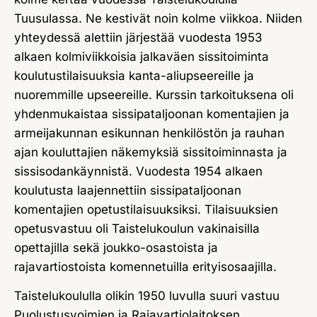
Tuusulassa. Ne kestivät noin kolme viikkoa. Niiden
yhteydessä alettiin järjestää vuodesta 1953
alkaen kolmiviikkoisia jalkaväen sissitoiminta
koulutustilaisuuksia kanta-aliupseereille ja
nuoremmille upseereille. Kurssin tarkoituksena oli
yhdenmukaistaa sissipataljoonan komentajien ja
armeijakunnan esikunnan henkilöstön ja rauhan
ajan kouluttajien näkemyksiä sissitoiminnasta ja
sissisodankäynnistä. Vuodesta 1954 alkaen
koulutusta laajennettiin sissipataljoonan
komentajien opetustilaisuuksiksi. Tilaisuuksien
opetusvastuu oli Taistelukoulun vakinaisilla
opettajilla sekä joukko-osastoista ja
rajavartiostoista komennetuilla erityisosaajilla.
Taistelukoululla olikin 1950 luvulla suuri vastuu
Puolustusvoimien ja Rajavartiolaitoksen