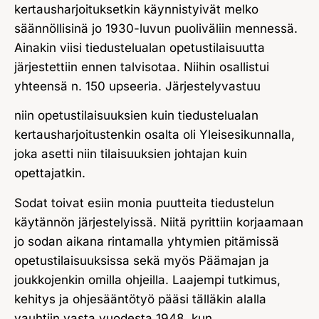
kertausharjoituksetkin käynnistyivät melko
säännöllisinä jo 1930-luvun puoliväliin mennessä.
Ainakin viisi tiedustelualan opetustilaisuutta
järjestettiin ennen talvisotaa. Niihin osallistui
yhteensä n. 150 upseeria. Järjestelyvastuu
niin opetustilaisuuksien kuin tiedustelualan
kertausharjoitustenkin osalta oli Yleisesikunnalla,
joka asetti niin tilaisuuksien johtajan kuin
opettajatkin.
Sodat toivat esiin monia puutteita tiedustelun
käytännön järjestelyissä. Niitä pyrittiin korjaamaan
jo sodan aikana rintamalla yhtymien pitämissä
opetustilaisuuksissa sekä myös Päämajan ja
joukkojenkin omilla ohjeilla. Laajempi tutkimus,
kehitys ja ohjesääntötyö pääsi tälläkin alalla
vauhtiin vasta vuodesta 1948, kun