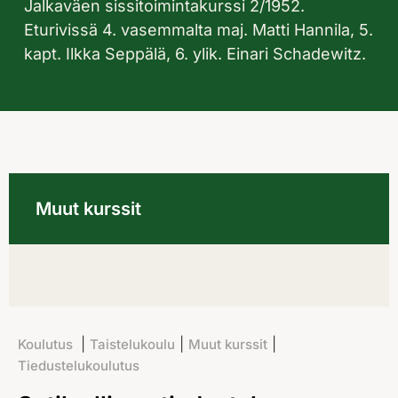
Jalkaväen sissitoimintakurssi 2/1952.
Eturivissä 4. vasemmalta maj. Matti Hannila, 5.
kapt. Ilkka Seppälä, 6. ylik. Einari Schadewitz.
Muut kurssit
|
|
|
Koulutus
Taistelukoulu
Muut kurssit
Tiedustelukoulutus